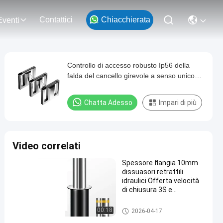
Contattici
Chiacchierata
Eventi
Controllo di accesso robusto Ip56 della
falda del cancello girevole a senso unico
della barriera
Chatta Adesso
Impari di più
Video correlati
Spessore flangia 10mm
dissuasori retrattili
idraulici Offerta velocità
di chiusura 3S e
profondità interrata
1105mm Progettati per il
Bitte ritrattabili idrauliche
00:18
2026-04-17
controllo veicolare