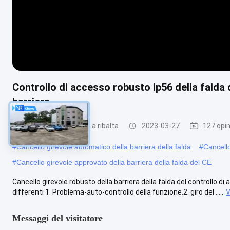
Controllo di accesso robusto Ip56 della falda 
barriera
Tornello con barriera a ribalta
2023-03-27
127 opin
#
Cancello girevole automatico della barriera della falda
#
Cancello
#
Cancello girevole approvato della barriera della falda del CE
Cancello girevole robusto della barriera della falda del controllo di
differenti 1. Problema-auto-controllo della funzione.2. giro del .....
V
Messaggi del visitatore