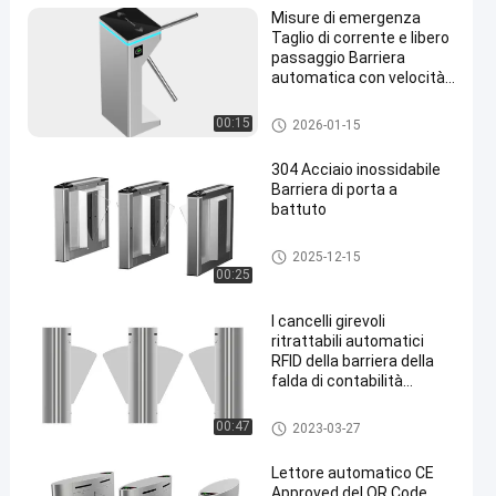
Misure di emergenza
Taglio di corrente e libero
passaggio Barriera
automatica con velocità
di passaggio da 20 a 40
persone al minuto
Tornello con barriera a ribalta
00:15
2026-01-15
304 Acciaio inossidabile
Barriera di porta a
battuto
Tornello con barriera a ribalta
2025-12-15
00:25
I cancelli girevoli
ritrattabili automatici
RFID della barriera della
falda di contabilità
elettromagnetica per il
CE pedonale del controllo
Tornello con barriera a ribalta
00:47
2023-03-27
di accesso hanno
approvato
Lettore automatico CE
Approved del QR Code