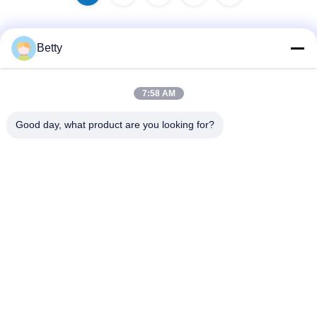
Betty
Contatto rapido
7:58 AM
Indirizzo
Good day, what product are you looking for?
No. 106, strada del sud di Tangtian, città di Tangxia,
Dongguan, Guangdong, Cina
Telefono:
86--13827208652
Email
betty@ankuai.net
Norme sulla privacy
|
Mappa del sito
| Buona qualità della Cina