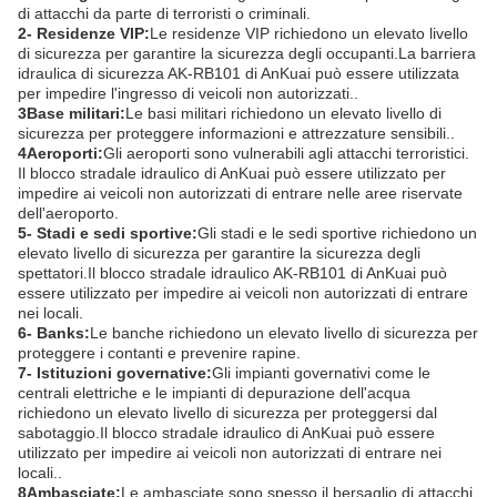
di attacchi da parte di terroristi o criminali.
2- Residenze VIP:
Le residenze VIP richiedono un elevato livello
di sicurezza per garantire la sicurezza degli occupanti.La barriera
idraulica di sicurezza AK-RB101 di AnKuai può essere utilizzata
per impedire l'ingresso di veicoli non autorizzati..
3Base militari:
Le basi militari richiedono un elevato livello di
sicurezza per proteggere informazioni e attrezzature sensibili..
4Aeroporti:
Gli aeroporti sono vulnerabili agli attacchi terroristici.
Il blocco stradale idraulico di AnKuai può essere utilizzato per
impedire ai veicoli non autorizzati di entrare nelle aree riservate
dell'aeroporto.
5- Stadi e sedi sportive:
Gli stadi e le sedi sportive richiedono un
elevato livello di sicurezza per garantire la sicurezza degli
spettatori.Il blocco stradale idraulico AK-RB101 di AnKuai può
essere utilizzato per impedire ai veicoli non autorizzati di entrare
nei locali.
6- Banks:
Le banche richiedono un elevato livello di sicurezza per
proteggere i contanti e prevenire rapine.
7- Istituzioni governative:
Gli impianti governativi come le
centrali elettriche e le impianti di depurazione dell'acqua
richiedono un elevato livello di sicurezza per proteggersi dal
sabotaggio.Il blocco stradale idraulico di AnKuai può essere
utilizzato per impedire ai veicoli non autorizzati di entrare nei
locali..
8Ambasciate:
Le ambasciate sono spesso il bersaglio di attacchi