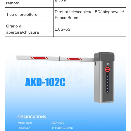
≤ 30 M
remoto
Diretto/ telescopico/ LED/ pieghevole/
Tipo di proiettore
Fence Boom
Orario di
1.8S~6S
apertura/chiusura