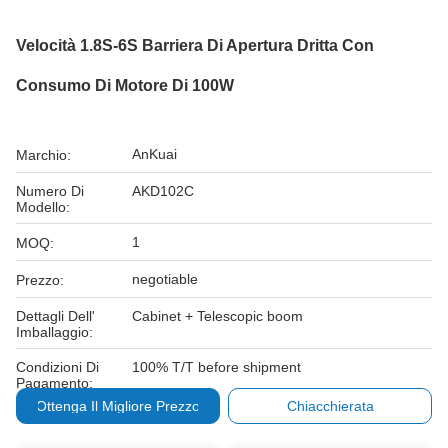
Velocità 1.8S-6S Barriera Di Apertura Dritta Con
Consumo Di Motore Di 100W
AnKuai
Marchio:
Numero Di
AKD102C
Modello:
1
MOQ:
negotiable
Prezzo:
Dettagli Dell'
Cabinet + Telescopic boom
Imballaggio:
Condizioni Di
100% T/T before shipment
Pagamento:
Ottenga Il Migliore Prezzo
Chiacchierata