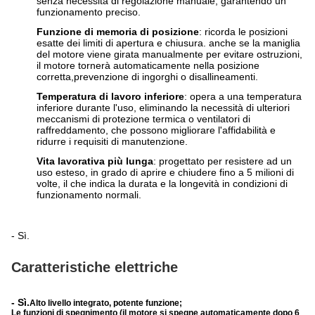
senza necessità di regolazione manuale, garantendo un
funzionamento preciso.
Funzione di memoria di posizione
: ricorda le posizioni
esatte dei limiti di apertura e chiusura. anche se la maniglia
del motore viene girata manualmente per evitare ostruzioni,
il motore tornerà automaticamente nella posizione
corretta,prevenzione di ingorghi o disallineamenti.
Temperatura di lavoro inferiore
: opera a una temperatura
inferiore durante l'uso, eliminando la necessità di ulteriori
meccanismi di protezione termica o ventilatori di
raffreddamento, che possono migliorare l'affidabilità e
ridurre i requisiti di manutenzione.
Vita lavorativa più lunga
: progettato per resistere ad un
uso esteso, in grado di aprire e chiudere fino a 5 milioni di
volte, il che indica la durata e la longevità in condizioni di
funzionamento normali.
- Sì.
Caratteristiche elettriche
- Sì.
Alto livello integrato, potente funzione;
Le funzioni di spegnimento (il motore si spegne automaticamente dopo 6