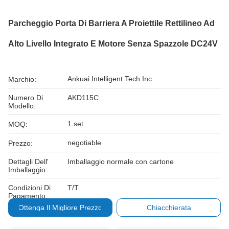
Parcheggio Porta Di Barriera A Proiettile Rettilineo Ad
Alto Livello Integrato E Motore Senza Spazzole DC24V
Ankuai Intelligent Tech Inc.
Marchio:
Numero Di
AKD115C
Modello:
1 set
MOQ:
negotiable
Prezzo:
Dettagli Dell'
Imballaggio normale con cartone
Imballaggio:
Condizioni Di
T/T
Pagamento:
Ottenga Il Migliore Prezzo
Chiacchierata