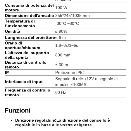
Consumo di potenza del
100 W
motore
Dimensione dell'armadio
355*245*1035 mm
Temperatura di
-30°C ~80°C
funzionamento
Umidità
≤ 90%
Lunghezza del proiettore
≤ 6 m
Orario di
1.8~3s/3~6s
apertura/chiusura
L'altezza del supporto
890 mm
della spinta
Distanza di controllo
≤ 30 m
remoto
IP
Protezione IP54
Segnale di relè +12V o segnale di
Interfaccia di input
impulso ≤100MS
Frequenza di controllo
60 Hz
remoto
Funzioni
Direzione regolabile:
La direzione del cancello è
regolabile in base alle vostre esigenze.