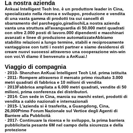
La nostra azienda
Ankuai Intelligent Tech Inc. è un produttore leader in Cina,
specializzato nella ricerca e sviluppo, produzione e vendita
di una vasta gamma di prodotti tra cui cancelli di
sbarramento del parcheggio,giradischiLa nostra azienda
vanta una struttura all'avanguardia di 50.000 metri quadrati
con oltre 2.000 posti di lavoro.000 dipendenti e macchinari
avanzati e linee di produzione automatizzateAbbiamo
stabilito relazioni a lungo termine, stabili e reciprocamente
vantaggiose con tutti i nostri partner e siamo desiderosi di
creare nuovi successi attraverso una cooperazione win-win
con voi.Vi diamo il benvenuto a AnKuai.!
Viaggio di compagnia
· 2010
- Shenzhen AnKuai Intelligent Tech Ltd. prima istituita
· 2011
- Rompere attraverso il mercato primo risultato 3.000
metri quadrati di fabbrica e 10 milioni di vendita
· 2013
Fabbrica ampliata a 6.000 metri quadrati, vendite di 50
milioni, prima conferenza dei distributori.
· 2014
- Con sede in Cina, marcia su marchi esteri, prodotti di
vendita a caldo nazionali e internazionali
· 2015
- L'azienda si è trasferita, a Guangdong, Cina,
26,000
Primo Forum Nazionale sul Vertice degli Agenti di
Barriere alla Pubblicità
· 2017
- Continuare la ricerca e lo sviluppo, la prima barriera
pubblicitaria pesante 6M nel campo della sicurezza e della
protezione