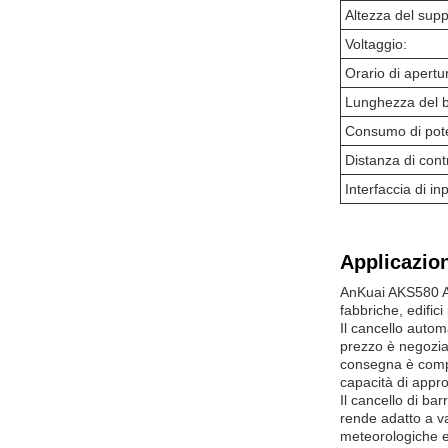
Altezza del supp
Voltaggio:
Orario di apertu
Lunghezza del b
Consumo di pot
Distanza di cont
Interfaccia di inp
Applicazion
AnKuai AKS580 Au
fabbriche, edifici
Il cancello autom
prezzo è negoziab
consegna è compre
capacità di appr
Il cancello di b
rende adatto a va
meteorologiche 