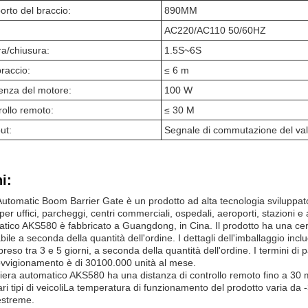
orto del braccio:
890MM
AC220/AC110 50/60HZ
ra/chiusura:
1.5S~6S
raccio:
≤ 6 m
enza del motore:
100 W
rollo remoto:
≤ 30 M
ut:
Segnale di commutazione del valor
i:
tomatic Boom Barrier Gate è un prodotto ad alta tecnologia sviluppat
 per uffici, parcheggi, centri commerciali, ospedali, aeroporti, stazioni e 
atico AKS580 è fabbricato a Guangdong, in Cina. Il prodotto ha una certi
ile a seconda della quantità dell'ordine. I dettagli dell'imballaggio inc
so tra 3 e 5 giorni, a seconda della quantità dell'ordine. I termini d
ovvigionamento è di 30100.000 unità al mese.
arriera automatico AKS580 ha una distanza di controllo remoto fino a 30
ri tipi di veicoliLa temperatura di funzionamento del prodotto varia da
estreme.