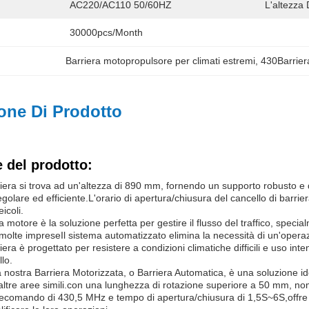
AC220/AC110 50/60HZ
L'altezza 
30000pcs/month
Barriera motopropulsore per climati estremi
, 
430Barrier
one Di Prodotto
 del prodotto:
rriera si trova ad un'altezza di 890 mm, fornendo un supporto robusto e 
olare ed efficiente.L'orario di apertura/chiusura del cancello di barrier
eicoli.
a motore è la soluzione perfetta per gestire il flusso del traffico, speci
molte impreseIl sistema automatizzato elimina la necessità di un'opera
rriera è progettato per resistere a condizioni climatiche difficili e uso 
lo.
a nostra Barriera Motorizzata, o Barriera Automatica, è una soluzione idea
 altre aree simili.con una lunghezza di rotazione superiore a 50 mm, no
lecomando di 430,5 MHz e tempo di apertura/chiusura di 1,5S~6S,offre 