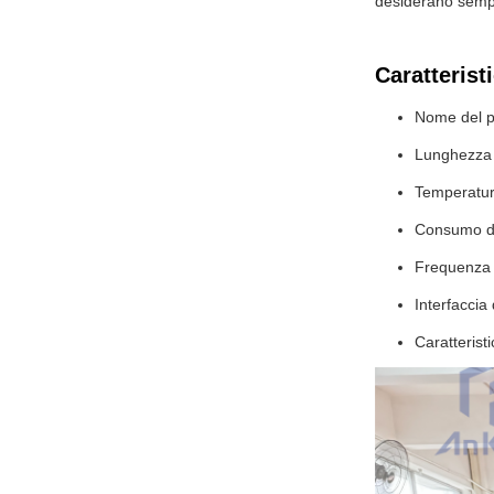
desiderano sempli
Caratterist
Nome del pr
Lunghezza d
Temperatur
Consumo di
Frequenza 
Interfaccia
Caratterist