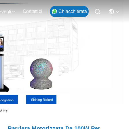
Contattici
Chiacchierata
Eventi
5MHz
Barriera Motorizzata Da 100W Per