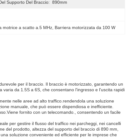
Del Supporto Del Braccio:
890mm
a motrice a scatto a.5 MHz
, 
Barriera motorizzata da 100 W
durevole per il braccio. Il braccio è motorizzato, garantendo un
a varia da 1.5S a 6S, che consentano l'ingresso e l'uscita rapidi
almente nelle aree ad alto traffico.rendendola una soluzione
zione manuale, che può essere dispendiosa e inefficiente.
intenso.Viene fornito con un telecomando., consentendo un facile
le per gestire il flusso del traffico nei parcheggi, nei cancelli
me del prodotto, altezza del supporto del braccio di 890 mm,
una soluzione conveniente ed efficiente per le imprese che