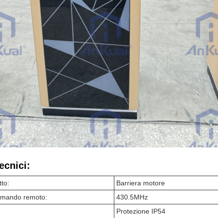
ecnici:
to:
Barriera motore
omando remoto:
430.5MHz
Protezione IP54