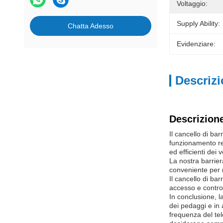
Voltaggio:
Supply Ability:
Chatta Adesso
Evidenziare:
Descrizi
Descrizione
Il cancello di ba
funzionamento reg
ed efficienti dei v
La nostra barrier
conveniente per 
Il cancello di ba
accesso e control
In conclusione, l
dei pedaggi e in
frequenza del te