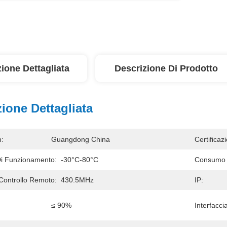
ione Dettagliata
Descrizione Di Prodotto
ione Dettagliata
n:
Guangdong China
Certificaz
i Funzionamento:
-30°C-80°C
Consumo D
Controllo Remoto:
430.5MHz
IP:
≤ 90%
Interfacci