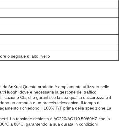
e o segnale di alto livello
o da AnKuai.Questo prodotto è ampiamente utilizzato nelle
altri luoghi dove è necessaria la gestione del traffico.
ficazione CE, che garantisce la sua qualità e sicurezza.e il
ludono un armadio e un braccio telescopico. Il tempo di
i pagamento richiedono il 100% T/T prima della spedizione.La
 metri. La tensione richiesta è AC220/AC110 50/60HZ.che lo
 -30°C a 80°C, garantendo la sua durata in condizioni