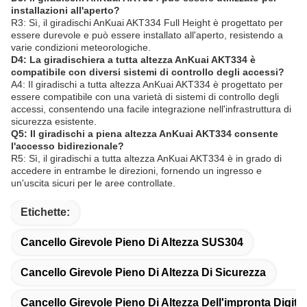
pronto ad assisterti con consulenza di esperti e soluzioni su
misura per le tue esigenze specifiche.
Domande frequenti sui tornicoli a tutta
altezza
Q1: Qual è il marchio e il numero di modello del giradischi
Full Height che offri?
R1: Il marchio è AnKuai, e il numero di modello del giradischi Full
Height è AKT334.
D2: Dove viene fabbricato il giradischi AnKuai Full Height?
R2: Il giradischi AnKuai Full Height, modello AKT334, è prodotto a
Guangdong, in Cina.
D3: Il giradischi AnKuai AKT334 può essere utilizzato per
installazioni all'aperto?
R3: Sì, il giradischi AnKuai AKT334 Full Height è progettato per
essere durevole e può essere installato all'aperto, resistendo a
varie condizioni meteorologiche.
D4: La giradischiera a tutta altezza AnKuai AKT334 è
compatibile con diversi sistemi di controllo degli accessi?
A4: Il giradischi a tutta altezza AnKuai AKT334 è progettato per
essere compatibile con una varietà di sistemi di controllo degli
accessi, consentendo una facile integrazione nell'infrastruttura di
sicurezza esistente.