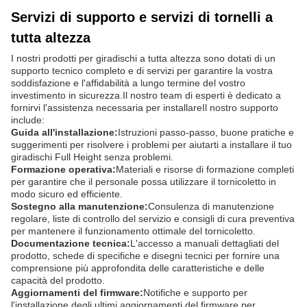
dall'installazione dell'AnKuai Full-Height-Gate-Turnstile.Questi
luoghi richiedono un giradischi in grado di gestire grandi volumi di
persone evitando il tailgating e l'accesso non autorizzatoIl
modello AKT334, con la sua efficienza, garantisce ai viaggiatori
una transizione agevole senza causare ingorghi o ritardi,
contribuendo a un'esperienza di viaggio positiva.
Inoltre, la versatile compatibilità dell'alimentazione del giradischi,
che accetta AC220V±10V, 50Hz o AC110V±10V, 60Hz, consente
di essere utilizzato praticamente ovunque nel mondo.L'AnKuai
AKT334 è un testamento di sicurezza, una gestione efficiente e
affidabile della folla, perfettamente adatta per una varietà di
scenari in cui un tornicoletto a tutta altezza è la soluzione ideale
per controllare e garantire l'accesso.
Servizi di supporto e servizi di tornelli a
tutta altezza
I nostri prodotti per giradischi a tutta altezza sono dotati di un
supporto tecnico completo e di servizi per garantire la vostra
soddisfazione e l'affidabilità a lungo termine del vostro
investimento in sicurezza.Il nostro team di esperti è dedicato a
fornirvi l'assistenza necessaria per installareIl nostro supporto
include: