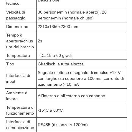
Temperatura di lavoro: -15°C ∼ 60°C
Parole chiave:
Tornitura a entrata a tutta altezza
Tornitura a porta a piena altezza
Tornitura di sicurezza a tutta altezza
Parametri tecnici dei tornelli a tutta altezza
Parametro
Descrizione
tecnico
Velocità di
30 persone/min (normale aperto), 20
passaggio
persone/min (normale chiuso)
Dimensione
2210x1350x2300 mm
Tempo di
apertura/chius
2s
ura del braccio