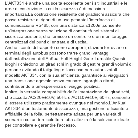
larghezza di passaggio di 650 mm, questo giradischi di tutta
altezza è la scelta ottimale per i luoghi che necessitano di un
elevato livello di sicurezza e di gestione della folla.facilita
l'accesso confortevole anche quando gli utenti portano oggetti o
vestiti ingombranti.
Una delle principali occasioni di applicazione per il giradischi
AnKuai Full-Height-Entry-Turnstile è in aree ad alta sicurezza
come basi militari, stadi, prigioni e centrali elettriche.L'imponente
struttura del giradischi e la sua struttura sicura impediscono
l'accesso di persone non autorizzate, garantendo che solo le
persone con le credenziali corrette possano entrare nella zona
protetta.La sua velocità di passaggio efficiente di 30 persone al
minuto in modalità normale aperta e 20 persone al minuto in
modalità normale chiusa garantisce che, mentre la sicurezza non
è compromessa, il flusso del traffico rimane costante.
L'AKT334 è anche una scelta eccellente per i siti industriali e le
aree di costruzione in cui la sicurezza è di massima
importanza.La costruzione resistente del giradischi assicura che
possa resistere ai rigori di un uso pesanteL'interfaccia di
comunicazione RS485, con una distanza ≤1200m,consente
un'integrazione senza soluzione di continuità nei sistemi di
sicurezza esistenti, che fornisce un controllo e un monitoraggio
centralizzati dei punti di entrata e di uscita.
Anche i centri di trasporto come aeroporti, stazioni ferroviarie e
terminal degli autobus possono trarre grandi vantaggi