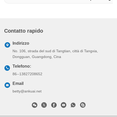
Q5: Il giradischi a piena altezza AnKuai AKT334 consente
l'accesso bidirezionale?
R5: Sì, il giradischi a tutta altezza AnKuai AKT334 è in grado di
accedere in entrambe le direzioni, fornendo un ingresso e
un'uscita sicuri per le aree controllate.
Etichette:
Cancello Girevole Pieno Di Altezza SUS304
Cancello Girevole Pieno Di Altezza Di Sicurezza
Cancello Girevole Pieno Di Altezza Dell'impronta Digita
Contatto rapido
Indirizzo