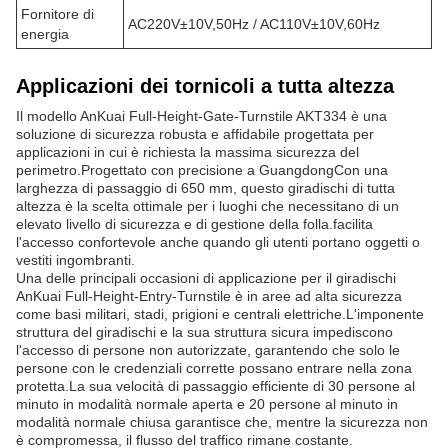
Temperatura
- Da 15 a 60 gradi.
Tipo
Giradischi a tutta altezza
Segnale elettrico o segnale di impulso +12 V
Interfaccia di
con larghezza superiore a 100 ms, corrente di
input
azionamento > 10 mA
Ambiente di
All'interno o all'esterno con capanno
lavoro
Temperatura di
-15°C a 60°C
funzionamento
Interfaccia di
RS485 (distanza ≤ 1200m)
comunicazione
Fornitore di
AC220V±10V,50Hz / AC110V±10V,60Hz
energia
Applicazioni dei tornicoli a tutta altezza
Il modello AnKuai Full-Height-Gate-Turnstile AKT334 è una
soluzione di sicurezza robusta e affidabile progettata per
applicazioni in cui è richiesta la massima sicurezza del
perimetro.Progettato con precisione a GuangdongCon una