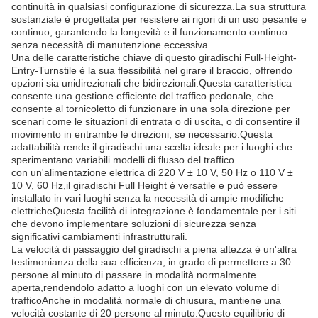
continuità in qualsiasi configurazione di sicurezza.La sua struttura
sostanziale è progettata per resistere ai rigori di un uso pesante e
continuo, garantendo la longevità e il funzionamento continuo
senza necessità di manutenzione eccessiva.
Una delle caratteristiche chiave di questo giradischi Full-Height-
Entry-Turnstile è la sua flessibilità nel girare il braccio, offrendo
opzioni sia unidirezionali che bidirezionali.Questa caratteristica
consente una gestione efficiente del traffico pedonale, che
consente al tornicoletto di funzionare in una sola direzione per
scenari come le situazioni di entrata o di uscita, o di consentire il
movimento in entrambe le direzioni, se necessario.Questa
adattabilità rende il giradischi una scelta ideale per i luoghi che
sperimentano variabili modelli di flusso del traffico.
con un'alimentazione elettrica di 220 V ± 10 V, 50 Hz o 110 V ±
10 V, 60 Hz,il giradischi Full Height è versatile e può essere
installato in vari luoghi senza la necessità di ampie modifiche
elettricheQuesta facilità di integrazione è fondamentale per i siti
che devono implementare soluzioni di sicurezza senza
significativi cambiamenti infrastrutturali.
La velocità di passaggio del giradischi a piena altezza è un'altra
testimonianza della sua efficienza, in grado di permettere a 30
persone al minuto di passare in modalità normalmente
aperta,rendendolo adatto a luoghi con un elevato volume di
trafficoAnche in modalità normale di chiusura, mantiene una
velocità costante di 20 persone al minuto.Questo equilibrio di