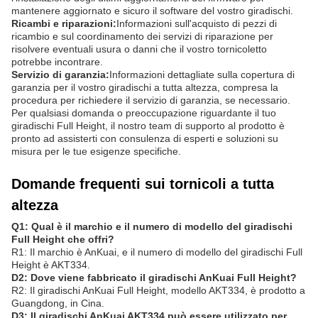
Guida all'installazione:
Istruzioni passo-passo, buone pratiche e
suggerimenti per risolvere i problemi per aiutarti a installare il tuo
giradischi Full Height senza problemi.
Formazione operativa:
Materiali e risorse di formazione completi
per garantire che il personale possa utilizzare il tornicoletto in
modo sicuro ed efficiente.
Sostegno alla manutenzione:
Consulenza di manutenzione
regolare, liste di controllo del servizio e consigli di cura preventiva
per mantenere il funzionamento ottimale del tornicoletto.
Documentazione tecnica:
L'accesso a manuali dettagliati del
prodotto, schede di specifiche e disegni tecnici per fornire una
comprensione più approfondita delle caratteristiche e delle
capacità del prodotto.
Aggiornamenti del firmware:
Notifiche e supporto per
l'installazione degli ultimi aggiornamenti del firmware per
mantenere aggiornato e sicuro il software del vostro giradischi.
Ricambi e riparazioni:
Informazioni sull'acquisto di pezzi di
ricambio e sul coordinamento dei servizi di riparazione per
risolvere eventuali usura o danni che il vostro tornicoletto
potrebbe incontrare.
Servizio di garanzia:
Informazioni dettagliate sulla copertura di
garanzia per il vostro giradischi a tutta altezza, compresa la
procedura per richiedere il servizio di garanzia, se necessario.
Per qualsiasi domanda o preoccupazione riguardante il tuo
giradischi Full Height, il nostro team di supporto al prodotto è