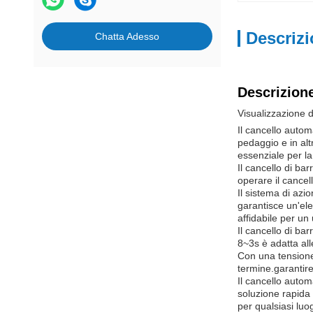
Descrizi
Chatta Adesso
Descrizione
Visualizzazione d
Il cancello autom
pedaggio e in alt
essenziale per la 
Il cancello di ba
operare il cancel
Il sistema di azi
garantisce un'el
affidabile per un
Il cancello di bar
8~3s è adatta all
Con una tensione
termine.garantire
Il cancello autom
soluzione rapida 
per qualsiasi luo