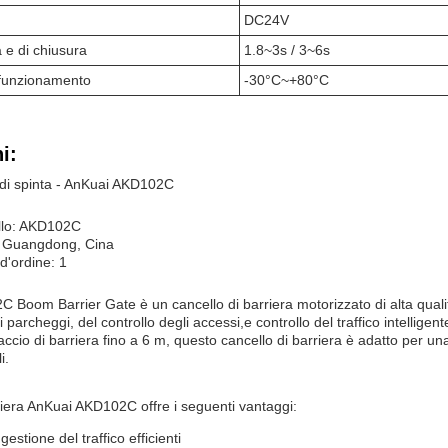
DC24V
a e di chiusura
1.8~3s / 3~6s
 funzionamento
-30°C~+80°C
i:
a di spinta - AnKuai AKD102C
llo: AKD102C
: Guangdong, Cina
d'ordine: 1
Boom Barrier Gate è un cancello di barriera motorizzato di alta qualità 
i parcheggi, del controllo degli accessi,e controllo del traffico intelli
ccio di barriera fino a 6 m, questo cancello di barriera è adatto per 
i.
rriera AnKuai AKD102C offre i seguenti vantaggi:
gestione del traffico efficienti