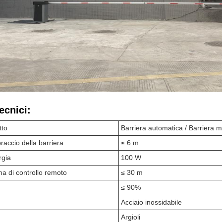
ecnici:
tto
Barriera automatica / Barriera m
accio della barriera
≤ 6 m
rgia
100 W
a di controllo remoto
≤ 30 m
≤ 90%
Acciaio inossidabile
Argioli