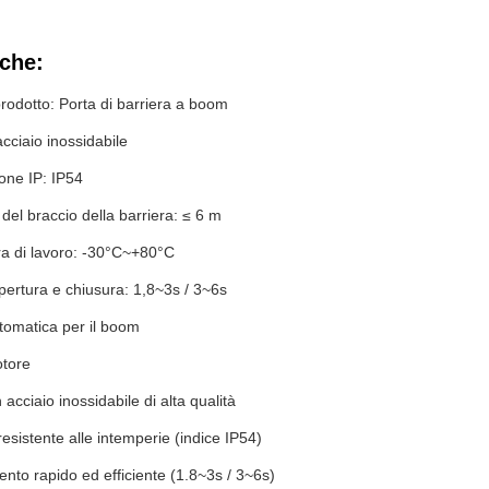
iche:
odotto: Porta di barriera a boom
acciaio inossidabile
ione IP: IP54
el braccio della barriera: ≤ 6 m
a di lavoro: -30°C~+80°C
ertura e chiusura: 1,8~3s / 3~6s
tomatica per il boom
otore
 acciaio inossidabile di alta qualità
resistente alle intemperie (indice IP54)
to rapido ed efficiente (1.8~3s / 3~6s)