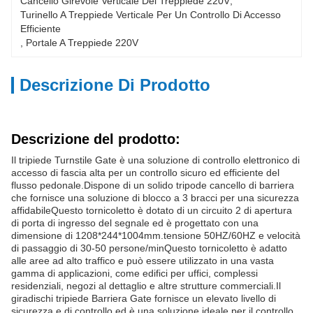
Cancello Girevole Verticale Del Treppiede 220V
, 
Turinello A Treppiede Verticale Per Un Controllo Di Accesso 
Efficiente
, 
Portale A Treppiede 220V
Descrizione Di Prodotto
Descrizione del prodotto:
Il tripiede Turnstile Gate è una soluzione di controllo elettronico di
accesso di fascia alta per un controllo sicuro ed efficiente del
flusso pedonale.Dispone di un solido tripode cancello di barriera
che fornisce una soluzione di blocco a 3 bracci per una sicurezza
affidabileQuesto tornicoletto è dotato di un circuito 2 di apertura
di porta di ingresso del segnale ed è progettato con una
dimensione di 1208*244*1004mm.tensione 50HZ/60HZ e velocità
di passaggio di 30-50 persone/minQuesto tornicoletto è adatto
alle aree ad alto traffico e può essere utilizzato in una vasta
gamma di applicazioni, come edifici per uffici, complessi
residenziali, negozi al dettaglio e altre strutture commerciali.Il
giradischi tripiede Barriera Gate fornisce un elevato livello di
sicurezza e di controllo ed è una soluzione ideale per il controllo