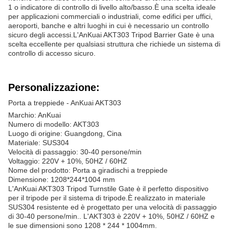
1 o indicatore di controllo di livello alto/basso.È una scelta ideale
per applicazioni commerciali o industriali, come edifici per uffici,
aeroporti, banche e altri luoghi in cui è necessario un controllo
sicuro degli accessi.L'AnKuai AKT303 Tripod Barrier Gate è una
scelta eccellente per qualsiasi struttura che richiede un sistema di
controllo di accesso sicuro.
Personalizzazione:
Porta a treppiede - AnKuai AKT303
Marchio: AnKuai
Numero di modello: AKT303
Luogo di origine: Guangdong, Cina
Materiale: SUS304
Velocità di passaggio: 30-40 persone/min
Voltaggio: 220V + 10%, 50HZ / 60HZ
Nome del prodotto: Porta a giradischi a treppiede
Dimensione: 1208*244*1004 mm
L'AnKuai AKT303 Tripod Turnstile Gate è il perfetto dispositivo
per il tripode per il sistema di tripode.È realizzato in materiale
SUS304 resistente ed è progettato per una velocità di passaggio
di 30-40 persone/min.. L'AKT303 è 220V + 10%, 50HZ / 60HZ e
le sue dimensioni sono 1208 * 244 * 1004mm.