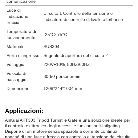
comunicazione
Luce di
Circuito 1 Controllo della tensione o
indicazione
indicatore di controllo di livello alto/basso
freccia
Temperatura di
-25°C~75°C
funzionamento
Materiale
SUS304
Porta di ingresso
Segnale di apertura del circuito 2
Voltaggio
220V+10%, 50HZ/60HZ
Velocità di
30-50 persone/min
passaggio
Dimensione
1208*244*1004 mm
Applicazioni:
AnKuai AKT303 Tripod Turnstile Gate è una soluzione ideale per
il controllo elettronico degli accessi.e funzioni anti-tailgating.
Dispone di un motore senza spazzole a corrente continua,
nonché di una luce a freccia con controllo di tensione del circuito