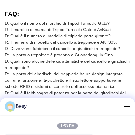
FAQ:
D: Qual è il nome del marchio di Tripod Turnstile Gate?
R: Il marchio di marca di Tripod Turnstile Gate è AnKuai.
D: Qual è il numero di modello di tripiede porta girante?
R: Il numero di modello del cancello a treppiede è AKT303.
D: Dove viene fabbricato il cancello a giradischi a treppiede?
R: La porta a treppiede è prodotta a Guangdong, in Cina.
D: Quali sono alcune delle caratteristiche del cancello a giradischi
a treppiede?
R: La porta del giradischi del treppiede ha un design integrato
con una funzione anti-picchetto e il suo lettore supporta varie
schede RFID e sistemi di controllo dell'accesso biometrico.
D: Qual è il fabbisogno di potenza per la porta del giradischi del
treppiede?
R: La porta del giradischi del treppiede richiede un alimentatore
Betty
AC da 100-240V, 50/60Hz.
Etichette:
1:53 PM