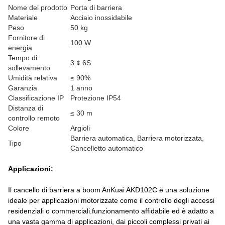
Nome del prodotto
Porta di barriera
Materiale
Acciaio inossidabile
Peso
50 kg
Fornitore di
100 W
energia
Tempo di
3 ¢ 6S
sollevamento
Umidità relativa
≤ 90%
Garanzia
1 anno
Classificazione IP
Protezione IP54
Distanza di
≤ 30 m
controllo remoto
Colore
Argioli
Barriera automatica, Barriera motorizzata,
Tipo
Cancelletto automatico
Applicazioni:
Il cancello di barriera a boom AnKuai AKD102C è una soluzione
ideale per applicazioni motorizzate come il controllo degli accessi
residenziali o commerciali.funzionamento affidabile ed è adatto a
una vasta gamma di applicazioni, dai piccoli complessi privati ai