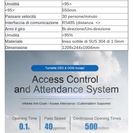
Umidità
<95>
<95>
550mm
Passare velocità
30 persone/minuto
Interfaccia di comunicazione
RS485 (distanza:
<>
Armi il giro
Bi-direzione/Uni-direzione
Umidità
<95%
Materiale
linea sottile di SUS 304 di 1.0mm
Dimensione
1208x244x1004mm