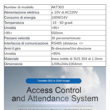
Number di modello
AKT303
Alimentazione elettrica
± 10V di AC220V
Consumo di energia
100W/24V
Temperatura
-15 - 60 gradi
Umidità
<95>
<95>
550mm
Passare velocità
30 persone/minuto
Interfaccia di comunicazione
RS485 (distanza:
<>
Armi il giro
Bi-direzione/Uni-direzione
Umidità
<95%
Materiale
linea sottile di SUS 304 di 1.0mm
Dimensione
1208x244x1004mm