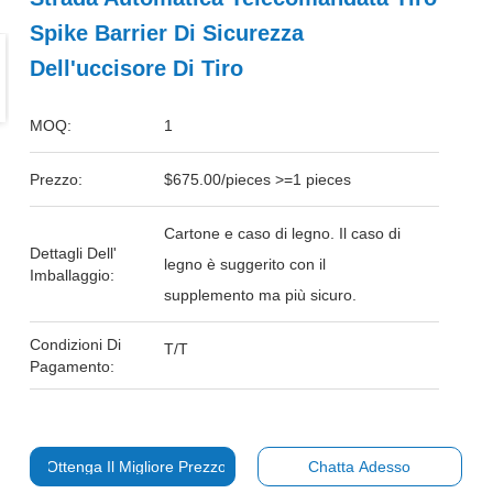
Spike Barrier Di Sicurezza
Dell'uccisore Di Tiro
MOQ:
1
Prezzo:
$675.00/pieces >=1 pieces
Cartone e caso di legno. Il caso di
Dettagli Dell'
legno è suggerito con il
Imballaggio:
supplemento ma più sicuro.
Condizioni Di
T/T
Pagamento:
Ottenga Il Migliore Prezzo
Chatta Adesso