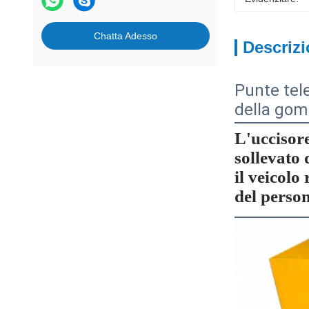
Chatta Adesso
Descrizi
Punte tel
della gom
L'uccisor
sollevato 
il veicolo
del person