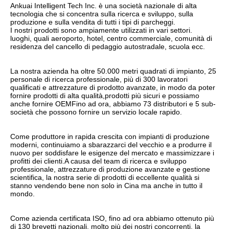
Ankuai Intelligent Tech Inc. è una società nazionale di alta 
tecnologia che si concentra sulla ricerca e sviluppo, sulla 
produzione e sulla vendita di tutti i tipi di parcheggi.
I nostri prodotti sono ampiamente utilizzati in vari settori.
luoghi, quali aeroporto, hotel, centro commerciale, comunità di 
residenza del cancello di pedaggio autostradale, scuola ecc.
La nostra azienda ha oltre 50.000 metri quadrati di impianto, 25 
personale di ricerca professionale, più di 300 lavoratori 
qualificati e attrezzature di prodotto avanzate, in modo da poter 
fornire prodotti di alta qualità,prodotti più sicuri e possiamo 
anche fornire OEMFino ad ora, abbiamo 73 distributori e 5 sub-
società che possono fornire un servizio locale rapido.
Come produttore in rapida crescita con impianti di produzione 
moderni, continuiamo a sbarazzarci del vecchio e a produrre il 
nuovo per soddisfare le esigenze del mercato e massimizzare i 
profitti dei clienti.A causa del team di ricerca e sviluppo 
professionale, attrezzature di produzione avanzate e gestione 
scientifica, la nostra serie di prodotti di eccellente qualità si 
stanno vendendo bene non solo in Cina ma anche in tutto il 
mondo.
Come azienda certificata ISO, fino ad ora abbiamo ottenuto più 
di 130 brevetti nazionali, molto più dei nostri concorrenti, la 