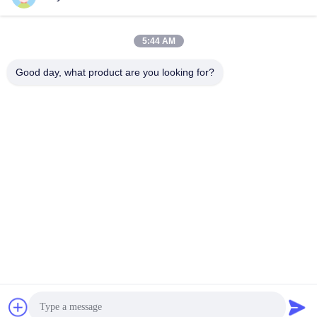
Contatto rapido
5:44 AM
Indirizzo
Good day, what product are you looking for?
No. 106, strada del sud di Tangtian, città di Tangxia,
Dongguan, Guangdong, Cina
Telefono:
86--13827208652
Email
betty@ankuai.net
Norme sulla privacy
|
Mappa del sito
| Buona qualità della Cina
Tornello con barriera a ribalta Fornitore. © di Copyright 2023-
2026 Guangdong Ankuai Intelligent Technology Co., Ltd. . Tutti i
diritti riservati.