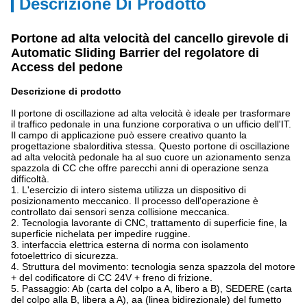
Descrizione Di Prodotto
Portone ad alta velocità del cancello girevole di
Automatic Sliding Barrier del regolatore di
Access del pedone
Descrizione di prodotto
Il portone di oscillazione ad alta velocità è ideale per trasformare
il traffico pedonale in una funzione corporativa o un ufficio dell'IT.
Il campo di applicazione può essere creativo quanto la
progettazione sbalorditiva stessa. Questo portone di oscillazione
ad alta velocità pedonale ha al suo cuore un azionamento senza
spazzola di CC che offre parecchi anni di operazione senza
difficoltà.
1. L'esercizio di intero sistema utilizza un dispositivo di
posizionamento meccanico. Il processo dell'operazione è
controllato dai sensori senza collisione meccanica.
2. Tecnologia lavorante di CNC, trattamento di superficie fine, la
superficie nichelata per impedire ruggine.
3. interfaccia elettrica esterna di norma con isolamento
fotoelettrico di sicurezza.
4. Struttura del movimento: tecnologia senza spazzola del motore
+ del codificatore di CC 24V + freno di frizione.
5. Passaggio: Ab (carta del colpo a A, libero a B), SEDERE (carta
del colpo alla B, libera a A), aa (linea bidirezionale) del fumetto