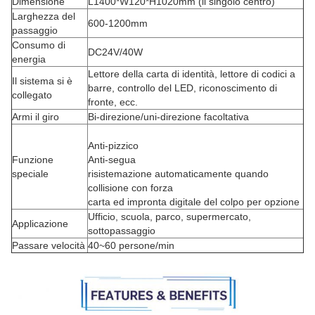
Dimensione
L1400*W120*H1020mm (il singolo centro)
Larghezza del
600-1200mm
passaggio
Consumo di
DC24V/40W
energia
Lettore della carta di identità, lettore di codici a
Il sistema si è
barre, controllo del LED, riconoscimento di
collegato
fronte, ecc.
Armi il giro
Bi-direzione/uni-direzione facoltativa
Anti-pizzico
Funzione
Anti-segua
speciale
risistemazione automaticamente quando
collisione con forza
carta ed impronta digitale del colpo per opzione
Ufficio, scuola, parco, supermercato,
Applicazione
sottopassaggio
Passare velocità
40~60 persone/min