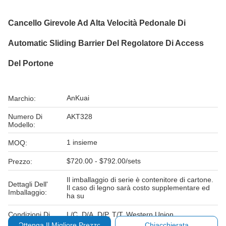
Cancello Girevole Ad Alta Velocità Pedonale Di
Automatic Sliding Barrier Del Regolatore Di Access
Del Portone
AnKuai
Marchio:
Numero Di
AKT328
Modello:
1 insieme
MOQ:
$720.00 - $792.00/sets
Prezzo:
Il imballaggio di serie è contenitore di cartone.
Dettagli Dell'
Il caso di legno sarà costo supplementare ed
Imballaggio:
ha su
Condizioni Di
L/C, D/A, D/P, T/T, Western Union
Pagamento:
Ottenga Il Migliore Prezzo
Chiacchierata