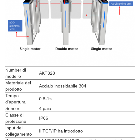
Number di
AKT328
modello
Materiale del
Acciaio inossidabile 304
prodotto
Tempo
0.8-1s
d'apertura
Sensori
4 paia
Classe di
IP66
protezione
Input del
Il TCP/IP ha introdotto
collegamento