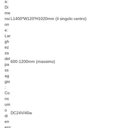
a:
Di
me
nsi
L1400*W120*H1020mm (il singolo centro)
on
e:
Lar
gh
ez
za
del
600-1200mm (massimo)
pa
ss
ag
gio
:
Co
ns
um
o
DC24V/40w
di
en
erg