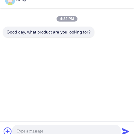
Contatto rapido
4:32 PM
Indirizzo
Good day, what product are you looking for?
No. 106, strada del sud di Tangtian, città di Tangxia,
Dongguan, Guangdong, Cina
Telefono:
86--13827208652
Email
betty@ankuai.net
Norme sulla privacy
|
Mappa del sito
| Buona qualità della Cina
Tornello con barriera a ribalta Fornitore. © di Copyright 2023-
2026 Guangdong Ankuai Intelligent Technology Co., Ltd. . Tutti i