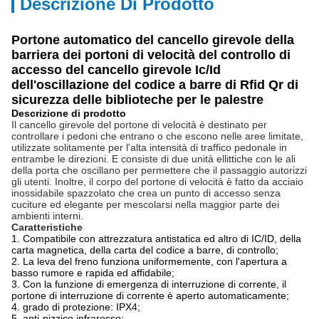
Descrizione Di Prodotto
Portone automatico del cancello girevole della
barriera dei portoni di velocità del controllo di
accesso del cancello girevole Ic/Id
dell'oscillazione del codice a barre di Rfid Qr di
sicurezza delle biblioteche per le palestre
Descrizione di prodotto
Il cancello girevole del portone di velocità è destinato per 
controllare i pedoni che entrano o che escono nelle aree limitate, 
utilizzate solitamente per l'alta intensità di traffico pedonale in 
entrambe le direzioni. E consiste di due unità ellittiche con le ali 
della porta che oscillano per permettere che il passaggio autorizzi 
gli utenti. Inoltre, il corpo del portone di velocità è fatto da acciaio 
inossidabile spazzolato che crea un punto di accesso senza 
cuciture ed elegante per mescolarsi nella maggior parte dei 
ambienti interni.
Caratteristiche
1.
Compatibile con attrezzatura antistatica ed altro di IC/ID, della
carta magnetica, della carta del codice a barre, di controllo;
2. La leva del freno funziona uniformemente, con l'apertura a
basso rumore e rapida ed affidabile;
3. Con la funzione di emergenza di interruzione di corrente, il
portone di interruzione di corrente è aperto automaticamente;
4. grado di protezione: IPX4;
5. anti-pizzico infrarosso;