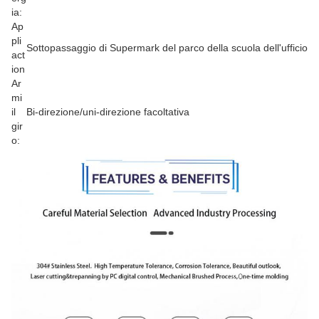
ia:
Ap
pli
Sottopassaggio di Supermark del parco della scuola dell'ufficio
act
ion
Ar
mi
il
Bi-direzione/uni-direzione facoltativa
gir
o: