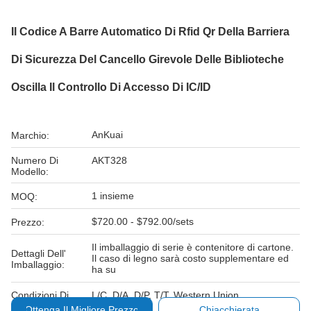
Il Codice A Barre Automatico Di Rfid Qr Della Barriera
Di Sicurezza Del Cancello Girevole Delle Biblioteche
Oscilla Il Controllo Di Accesso Di IC/ID
AnKuai
Marchio:
Numero Di
AKT328
Modello:
1 insieme
MOQ:
$720.00 - $792.00/sets
Prezzo:
Il imballaggio di serie è contenitore di cartone.
Dettagli Dell'
Il caso di legno sarà costo supplementare ed
Imballaggio:
ha su
Condizioni Di
L/C, D/A, D/P, T/T, Western Union
Pagamento:
Ottenga Il Migliore Prezzo
Chiacchierata