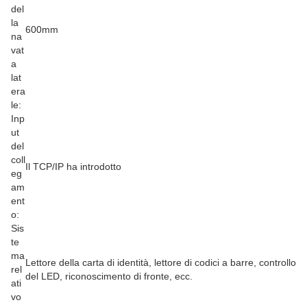
del
la
600mm
na
vat
a
lat
era
le:
Inp
ut
del
coll
Il TCP/IP ha introdotto
eg
am
ent
o:
Sis
te
ma
Lettore della carta di identità, lettore di codici a barre, controllo
rel
del LED, riconoscimento di fronte, ecc.
ati
vo