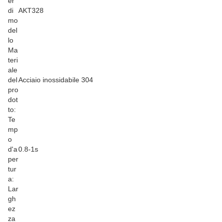
er
di
AKT328
mo
del
lo
Ma
teri
ale
del
Acciaio inossidabile 304
pro
dot
to:
Te
mp
o
d'a
0.8-1s
per
tur
a:
Lar
gh
ez
za