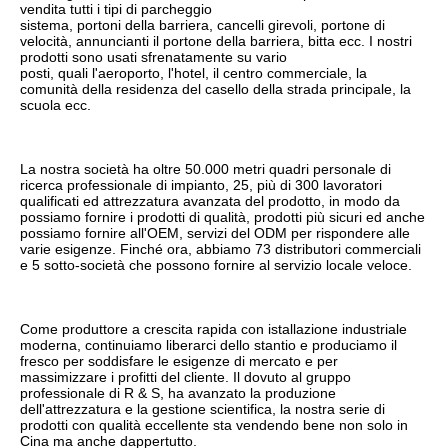
vendita tutti i tipi di parcheggio
sistema, portoni della barriera, cancelli girevoli, portone di 
velocità, annuncianti il portone della barriera, bitta ecc. I nostri 
prodotti sono usati sfrenatamente su vario
posti, quali l'aeroporto, l'hotel, il centro commerciale, la 
comunità della residenza del casello della strada principale, la 
scuola ecc.
La nostra società ha oltre 50.000 metri quadri personale di 
ricerca professionale di impianto, 25, più di 300 lavoratori 
qualificati ed attrezzatura avanzata del prodotto, in modo da 
possiamo fornire i prodotti di qualità, prodotti più sicuri ed anche 
possiamo fornire all'OEM, servizi del ODM per rispondere alle 
varie esigenze. Finché ora, abbiamo 73 distributori commerciali 
e 5 sotto-società che possono fornire al servizio locale veloce.
Come produttore a crescita rapida con istallazione industriale 
moderna, continuiamo liberarci dello stantio e produciamo il 
fresco per soddisfare le esigenze di mercato e per 
massimizzare i profitti del cliente. Il dovuto al gruppo 
professionale di R & S, ha avanzato la produzione 
dell'attrezzatura e la gestione scientifica, la nostra serie di 
prodotti con qualità eccellente sta vendendo bene non solo in 
Cina ma anche dappertutto.