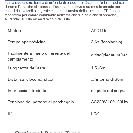
L'asta può essere fornita di un'onda di pressione. Quando c'è tutto l'ostacolo
durante l'asta che si abbassa, l'asta sarà sollevata automaticamente per
impedirla i veicoli o la gente colpenti. Il nastro della luce del LED è inoltre
facoltativo per colore cambiante nell'asta che si alza o che si abbassa,
aiutando l'autista ad evitare colpire l'asta.
Modello
AKD115
Tempo aperto/vicino
3,6s (facoltativo)
Facilmente a mano differente del
diritto/piegatura/recint
cambiamento
Lunghezza dell'asta
1.5~6m
Distanza telecomandata
all'interno di 30m
Interfaccia introdotta
segnale del segnale d
Tensione del portone di parcheggio
AC220V 10% 50Hz/C
IP
IP54