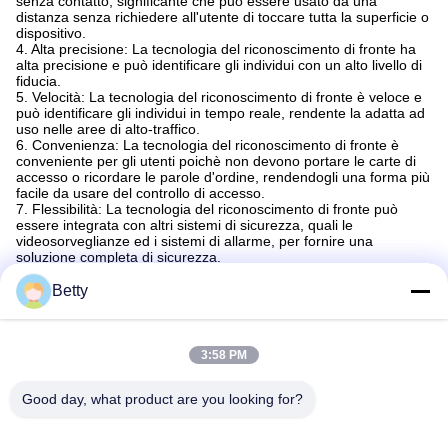
senza contatto, significante che può essere usato da una
distanza senza richiedere all'utente di toccare tutta la superficie o
dispositivo.
4. Alta precisione: La tecnologia del riconoscimento di fronte ha
alta precisione e può identificare gli individui con un alto livello di
fiducia.
5. Velocità: La tecnologia del riconoscimento di fronte è veloce e
può identificare gli individui in tempo reale, rendente la adatta ad
uso nelle aree di alto-traffico.
6. Convenienza: La tecnologia del riconoscimento di fronte è
conveniente per gli utenti poichè non devono portare le carte di
accesso o ricordare le parole d'ordine, rendendogli una forma più
facile da usare del controllo di accesso.
7. Flessibilità: La tecnologia del riconoscimento di fronte può
essere integrata con altri sistemi di sicurezza, quali le
videosorveglianze ed i sistemi di allarme, per fornire una
soluzione completa di sicurezza.
8. Sicurezza: La tecnologia del riconoscimento di fronte fornisce
un alto livello di sicurezza poichè è difficile da impersonare o
Betty
forgiare il fronte di un individuo, rendentegli una forma più sicura
del controllo di accesso.
Video della società
3:58 PM
Good day, what product are you looking for?
Etichette: