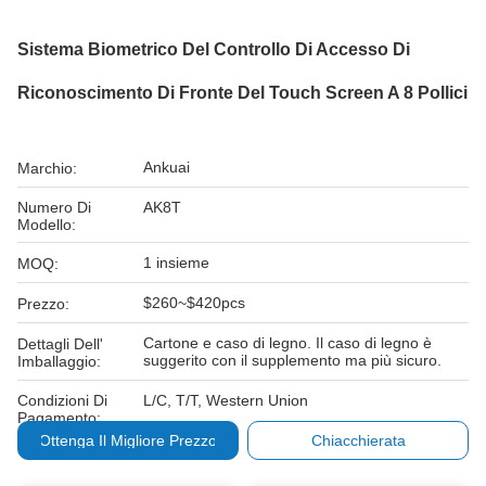
Sistema Biometrico Del Controllo Di Accesso Di
Riconoscimento Di Fronte Del Touch Screen A 8 Pollici
Ankuai
Marchio:
Numero Di
AK8T
Modello:
1 insieme
MOQ:
$260~$420pcs
Prezzo:
Cartone e caso di legno. Il caso di legno è
Dettagli Dell'
suggerito con il supplemento ma più sicuro.
Imballaggio:
Condizioni Di
L/C, T/T, Western Union
Pagamento:
Ottenga Il Migliore Prezzo
Chiacchierata