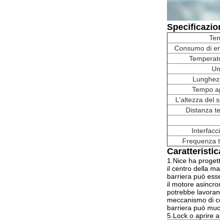
Specificazio
Ten
Consumo di en
Temperatu
Um
Lunghezz
Tempo ap
L'altezza del 
Distanza t
Interfacc
Frequenza 
Caratteristic
1.Nice ha progett
il centro della ma
barriera può esse
il motore asincro
potrebbe lavoran
meccanismo di co
barriera può muov
5.Lock o aprire a