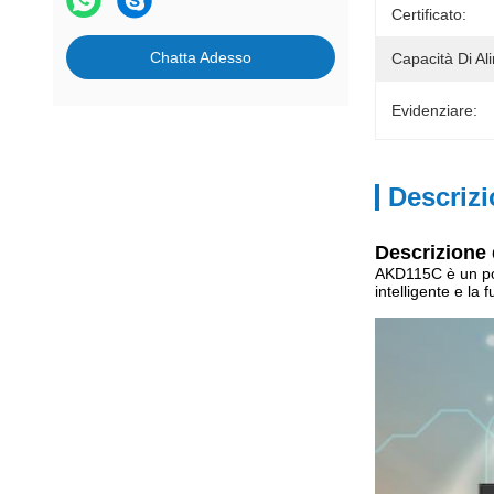
Certificato:
Chatta Adesso
Capacità Di Al
Evidenziare:
Descrizi
Descrizione 
AKD115C è un port
intelligente e l