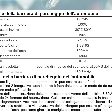
ne della
barriera di parcheggio dell'automobile
sione
DC24V
ergia del motore
100W
ra di lavoro
-30℃-80℃
idità
≤90%
a dell'asta
≤4.5M
erto/vicino
1.5S-6S
supporto dell'asta
890MM
elecomandata
≤30M
IP
IP54
ia introdotta
segnale di impulso del segnale or≥100MS del r
telecomandata
430.5MHz
a
della
barriera di parcheggio dell'automobile
ato il gabinetto:: forte, impermeabile, può essere usato fuori;
cchina 2.Integrative: tutta la parte è fatta dalla muffa, in modo da da tut
re molto più stabile;
no della decelerazione della trasmissione del verme della turbina 3.60W,
do 24 fermate del hourswithout: Guidi con calma, diffonda più in basso
llegamento 4.Accurate: il meccanismo di collegamento può liberare il m
ere più stabile e la vita lavorativa dei barriergate può essere più lunga
 mano l'asta: possiamo girare la maniglia del motore per chiudere oropen