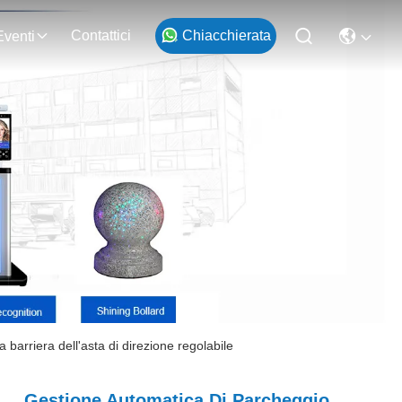
Contattici
Chiacchierata
Eventi
barriera dell'asta di direzione regolabile
Gestione Automatica Di Parcheggio