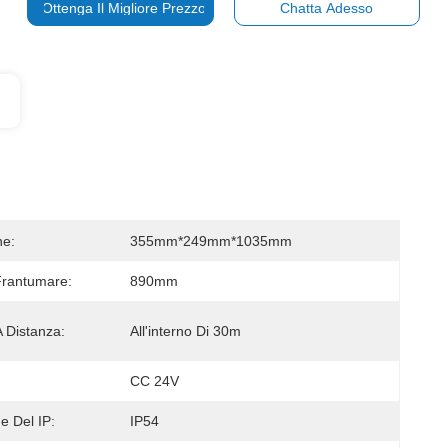
Ottenga Il Migliore Prezzo
Chatta Adesso
ne:
355mm*249mm*1035mm
Frantumare:
890mm
A Distanza:
All'interno Di 30m
CC 24V
e Del IP:
IP54