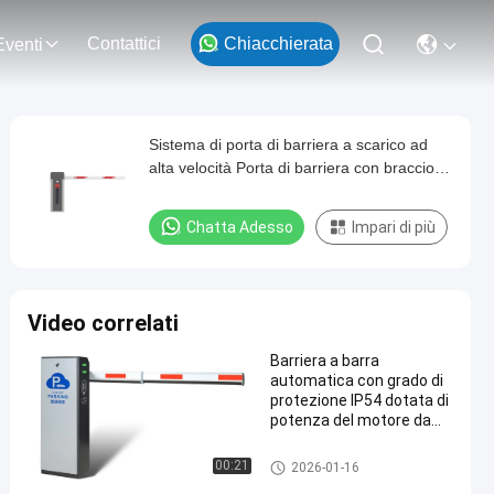
Contattici
Chiacchierata
Eventi
Sistema di porta di barriera a scarico ad
alta velocità Porta di barriera con braccio di
recinzione per la gestione del parcheggio
Chatta Adesso
Impari di più
Video correlati
Barriera a barra
automatica con grado di
protezione IP54 dotata di
potenza del motore da
100 W adatta per
parcheggi e gestione del
Portone della barriera dell'asta
00:21
2026-01-16
traffico