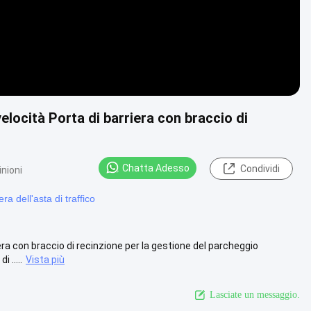
velocità Porta di barriera con braccio di
Chatta Adesso
Condividi
inioni
ra dell'asta di traffico
era con braccio di recinzione per la gestione del parcheggio
 .....
Vista più
Lasciate un messaggio.