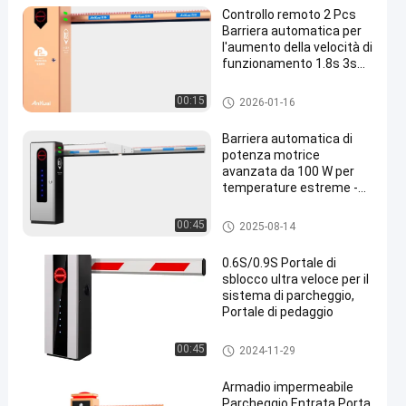
Controllo remoto 2 Pcs
Barriera automatica per
l'aumento della velocità di
funzionamento 1.8s 3s
6s Progettato per
l'accesso al parcheggio e
Portone della barriera dell'asta
00:15
2026-01-16
l'automazione dei cancelli
di sicurezza
Barriera automatica di
potenza motrice
avanzata da 100 W per
temperature estreme -30
°C ≈ 80 °C e
progettazione durevole
Portone della barriera dell'asta
00:45
2025-08-14
0.6S/0.9S Portale di
sblocco ultra veloce per il
sistema di parcheggio,
Portale di pedaggio
Portone della barriera dell'asta
00:45
2024-11-29
Armadio impermeabile
Parcheggio Entrata Porta