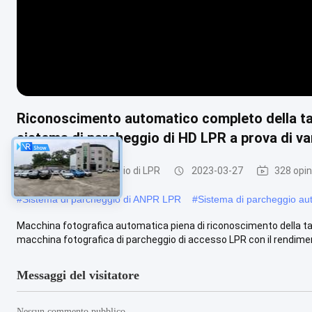
Riconoscimento automatico completo della tar
sistema di parcheggio di HD LPR a prova di v
Sistema di parcheggio di LPR
2023-03-27
328 opin
#
Sistema di parcheggio di ANPR LPR
#
Sistema di parcheggio au
Macchina fotografica automatica piena di riconoscimento della tar
macchina fotografica di parcheggio di accesso LPR con il rendiment
Messaggi del visitatore
Nessun commento pubblico