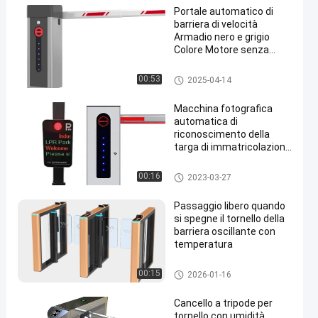
Portale automatico di
barriera di velocità
Armadio nero e grigio
Colore Motore senza
spazzole DC24V per
l'ingresso del parcheggio
Portone della barriera dell'asta
00:53
2025-04-14
Macchina fotografica
automatica di
riconoscimento della
targa di immatricolazione
del veicolo del sistema di
parcheggio di
Sistema di parcheggio di LPR
00:16
2023-03-27
riconoscimento LPR di
numero
Passaggio libero quando
si spegne il tornello della
barriera oscillante con
temperatura
Cancello girevole della barriera
00:15
2026-01-16
dell'oscillazione
Cancello a tripode per
tornello con umidità