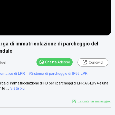
ga di immatricolazione di parcheggio del
andalo
Chatta Adesso
Condividi
ioni
tomatico di LPR
#
Sistema di parcheggio di IP66 LPR
ga di immatricolazione di HD per i parcheggi di LPR AK-LDV4 è una
o ....
Vista più
Lasciate un messaggio.