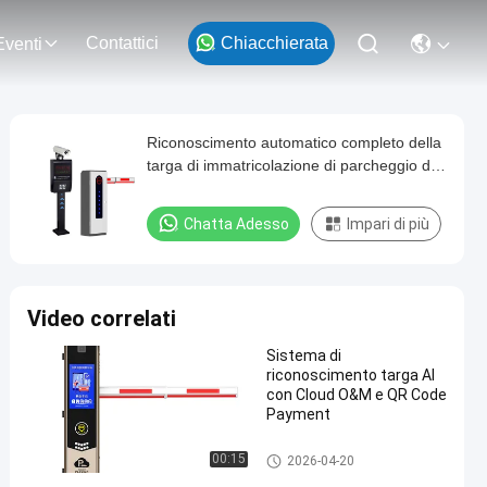
Contattici
Chiacchierata
Eventi
Riconoscimento automatico completo della
targa di immatricolazione di parcheggio del
sistema di parcheggio di HD LPR a prova di
vandalo
Chatta Adesso
Impari di più
Video correlati
Sistema di
riconoscimento targa AI
con Cloud O&M e QR Code
Payment
Sistema di parcheggio di LPR
00:15
2026-04-20